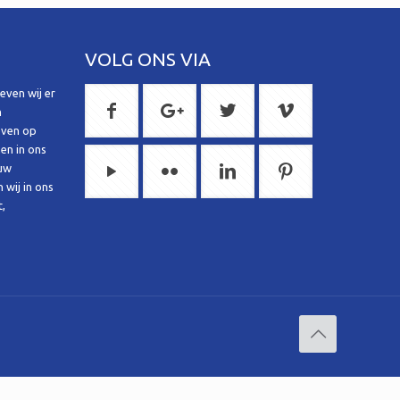
VOLG ONS VIA
even wij er
n
even op
en in ons
 uw
wij in ons
t,