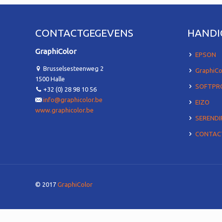
CONTACTGEGEVENS
HANDI
GraphiColor
EPSON
Brusselsesteenweg 2
GraphiC
1500 Halle
SOFTPR
+32 (0) 28 98 10 56
info@graphicolor.be
EIZO
www.graphicolor.be
SERENDI
CONTAC
© 2017
GraphiColor